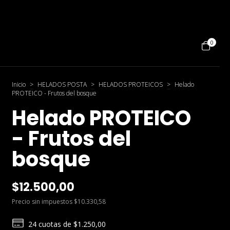
0
Inicio
>
HELADOS POSTA
>
HELADOS PROTEICOS
>
Helado
PROTEICO - Frutos del bosque
Helado PROTEICO
- Frutos del
bosque
$12.500,00
Precio sin impuestos
$10.330,58
24
cuotas de
$1.250,00