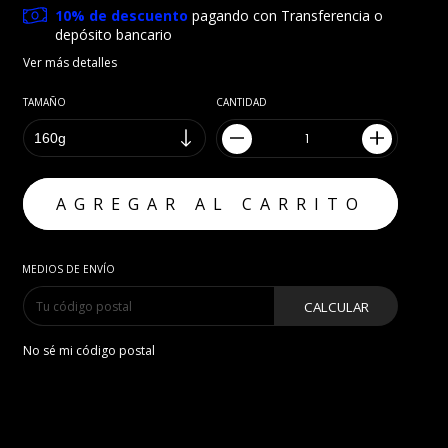
10% de descuento
pagando con Transferencia o
depósito bancario
Ver más detalles
TAMAÑO
CANTIDAD
MEDIOS DE ENVÍO
CALCULAR
No sé mi código postal
Con todo lo bueno del helado. Sin todo lo malo del helado. 
Cuando lo pruebes, no lo vas a poder creer. 
Pero 
nosotros y la matematica
 te juramos que esta info es 