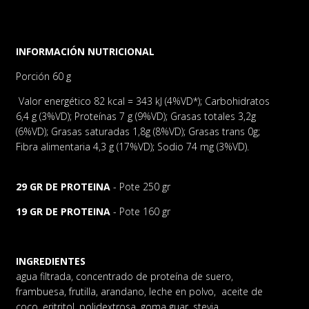
POSTA:
INFORMACIÓN NUTRICIONAL
Porción 60 g
Valor energético 82 kcal = 343 kJ (4%VD*); Carbohidratos
6,4 g (3%VD); Proteínas 7 g (9%VD); Grasas totales 3,2g
(6%VD); Grasas saturadas 1,8g (8%VD); Grasas trans 0g;
Fibra alimentaria 4,3 g (17%VD); Sodio 74 mg (3%VD).
29 GR DE PROTEINA
- Pote 250 gr
19 GR DE PROTEINA
- Pote 160 gr
INGREDIENTES
agua filtrada, concentrado de proteína de suero,
frambuesa, frutilla, arandano, leche en polvo, aceite de
coco, eritritol, polidextrosa, goma guar, stevia.