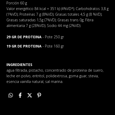
Porción 60 g
Valor energético 84 kcal = 351 kJ (4%VD*); Carbohidratos 3,8 g
(1%VD); Proteínas 7 g (8%VD); Grasas totales 4,5 g (8 %VD);
Grasas saturadas 1,5g (7%VD); Grasas trans 0g; Fibra
alimentaria 7 g (28%VD); Sodio 44 mg (2%VD).
29 GR DE PROTEINA
- Pote 250 gr
19 GR DE PROTEINA
- Pote 160 gr
INGREDIENTES
agua filtrada, pistacho, concentrado de proteina de suero,
leche en polvo, eritritol, polidextrosa, goma guar, stevia,
esencia vainilla natural, sal marina.