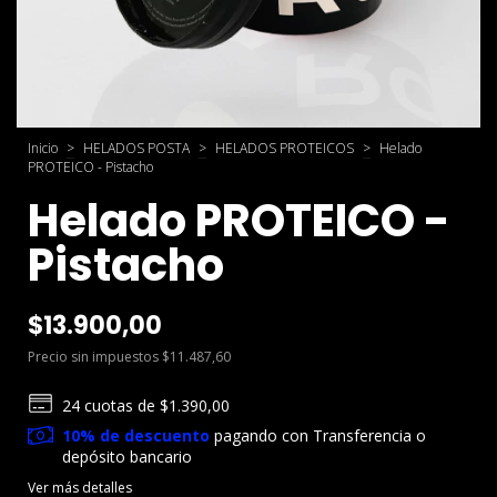
Inicio
>
HELADOS POSTA
>
HELADOS PROTEICOS
>
Helado
PROTEICO - Pistacho
Helado PROTEICO -
Pistacho
$13.900,00
Precio sin impuestos
$11.487,60
24
cuotas de
$1.390,00
10% de descuento
pagando con Transferencia o
depósito bancario
Ver más detalles