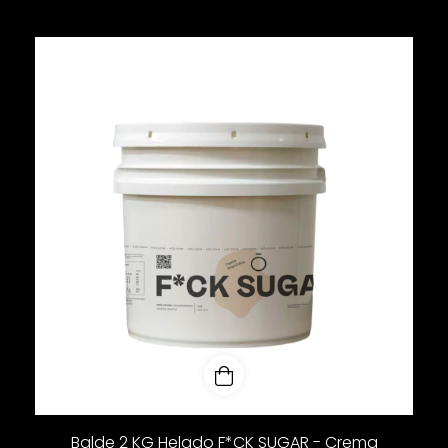
SIN STOCK
Balde 2 KG Helado F*CK SUGAR - Crema