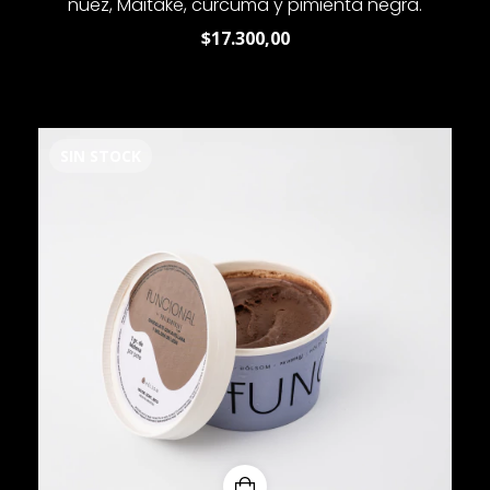
nuez, Maitake, cúrcuma y pimienta negra.
$17.300,00
SIN STOCK