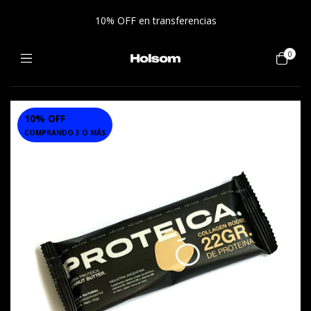
10% OFF en transferencias
0
10% OFF
1
/
4
COMPRANDO 3 O MÁS