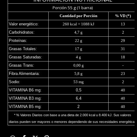
Porción 55 g (1 barra)
Cantidad por Porción
% VD (*)
Valor energético:
260 kcal = 1088 kJ
13
Carbohidratos:
4,7 g
2
Proteínas:
22 g
29
Grasas Totales:
17 g
31
Grasas Saturadas:
4 g
18
Grasas Trans:
0,00 g
-
Fibra Alimentaria:
5,8 g
23
Sodio:
53 mg
2
VITAMINA B6 mg:
0,5
40
VITAMINA B3 mg:
6,4
40
VITAMINA B5 mg:
2
40
* % Valores Diarios con base a una dieta de 2.000 kcal u 8.400 kJ. Sus valores
diarios pueden ser mayores o menores dependiendo de sus necesidades energéticas