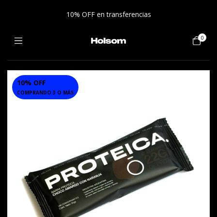
10% OFF en transferencias
0
10% OFF
1
/
4
COMPRANDO 3 O MÁS