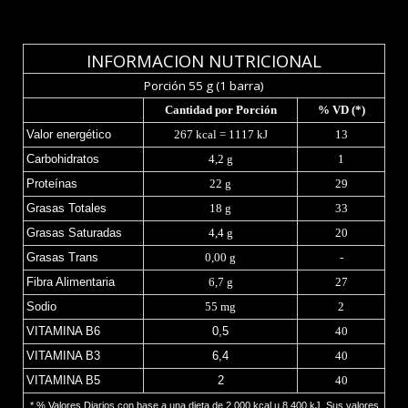
INFORMACION NUTRICIONAL
Porción 55 g (1 barra)
Cantidad por Porción
% VD (*)
Valor energético
267 kcal = 1117 kJ
13
Carbohidratos
4,2 g
1
Proteínas
22 g
29
Grasas Totales
18 g
33
Grasas Saturadas
4,4 g
20
Grasas Trans
0,00 g
-
Fibra Alimentaria
6,7 g
27
Sodio
55 mg
2
VITAMINA B6
0,5
40
VITAMINA B3
6,4
40
VITAMINA B5
2
40
* % Valores Diarios con base a una dieta de 2.000 kcal u 8.400 kJ. Sus valores