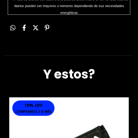
diarios pueden ser mayores o menores dependiendo de sus necesidades
energéticas
Y estos?
10% OFF
COMPRANDO 3 O MÁS