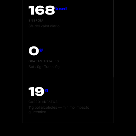
168
kcal
ENERGÍA
8% del valor diario
0
g
GRASAS TOTALES
Sat.: 0g · Trans: 0g
19
g
CARBOHIDRATOS
11g polialcoholes — mínimo impacto
glucémico