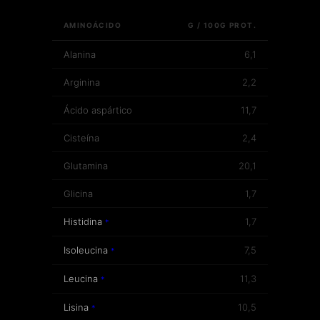
AMINOÁCIDO
G / 100G PROT.
Alanina
6,1
Arginina
2,2
Ácido aspártico
11,7
Cisteína
2,4
Glutamina
20,1
Glicina
1,7
Histidina
1,7
*
Isoleucina
7,5
*
Leucina
11,3
*
Lisina
10,5
*