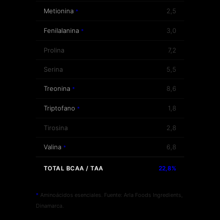
Metionina
2,5
*
Fenilalanina
3,0
*
Prolina
7,2
Serina
5,5
Treonina
8,6
*
Triptofano
1,8
*
Tirosina
2,8
Valina
6,8
*
TOTAL BCAA / TAA
22,8%
*
Aminoácidos esenciales. Fuente: Arla Foods Ingredients,
Dinamarca.