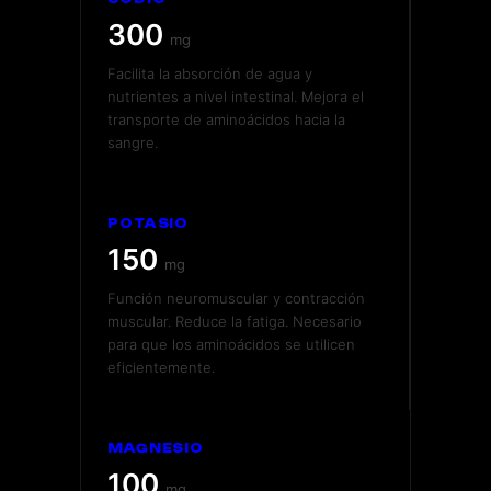
300
mg
Facilita la absorción de agua y
nutrientes a nivel intestinal. Mejora el
transporte de aminoácidos hacia la
sangre.
POTASIO
150
mg
Función neuromuscular y contracción
muscular. Reduce la fatiga. Necesario
para que los aminoácidos se utilicen
eficientemente.
MAGNESIO
100
mg