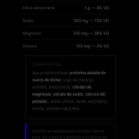
Fibra alimentaria
1 g — 4% VD
Sodio
300 mg — 13% VD
Magnesio
100 mg — 38% VD
Potasio
150 mg — 4% VD
INGREDIENTES
Agua carbonatada,
proteína aislada de
suero de leche
, jugo de naranja,
eritritol, electrolitos (
citrato de
magnesio
,
citrato de sodio
,
cloruro de
potasio
), ácido cítrico, ácido ascórbico,
stevia, aromas naturales.
Sistema de edulcoración: eritritol + stevia
pura. Sin impacto significativo en glucemia.