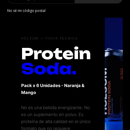
No sé mi código postal
HOLSOM — FICHA TÉCNICA
Protein
Soda.
Pack x 6 Unidades - Naranja &
Mango
No es una bebida energizante. No
es un suplemento en polvo. Es
proteína de alta calidad en el único
formato que no requiere