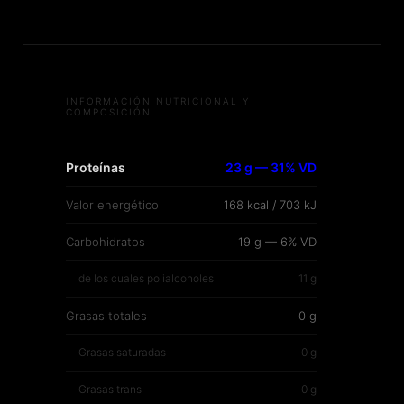
INFORMACIÓN NUTRICIONAL Y
COMPOSICIÓN
Proteínas
23 g — 31% VD
Valor energético
168 kcal / 703 kJ
Carbohidratos
19 g — 6% VD
de los cuales polialcoholes
11 g
Grasas totales
0 g
Grasas saturadas
0 g
Grasas trans
0 g