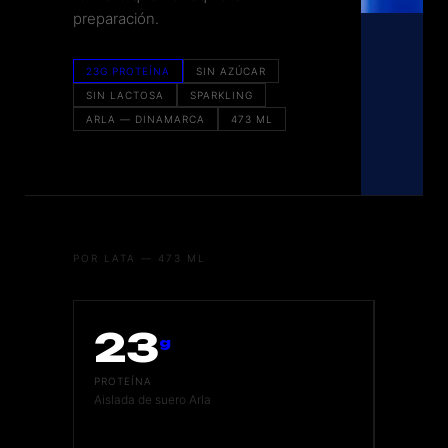
preparación.
23G PROTEÍNA
SIN AZÚCAR
SIN LACTOSA
SPARKLING
ARLA — DINAMARCA
473 ML
POR LATA — 473 ML
23
g
PROTEÍNA
Aislada de suero Arla